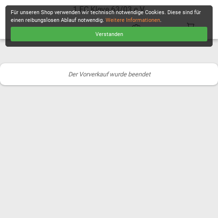
1.FC Kleve 63/03 e.V.
Für unseren Shop verwenden wir technisch notwendige Cookies. Diese sind für
einen reibungslosen Ablauf notwendig.
Weitere Informationen
.
Verstanden
KASSE
Der Vorverkauf wurde beendet