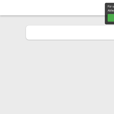
Für 
Abla