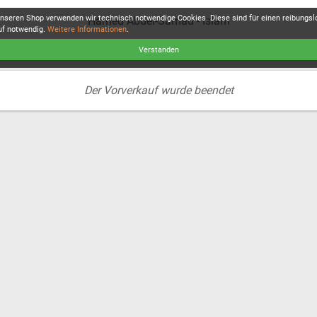
unseren Shop verwenden wir technisch notwendige Cookies. Diese sind für einen reibungs
Hamed Abdel-Samad - Islam
uf notwendig.
Weitere Informationen
.
Verstanden
Der Vorverkauf wurde beendet