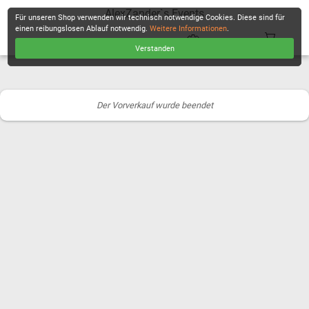
AlexZander`s Events
Für unseren Shop verwenden wir technisch notwendige Cookies. Diese sind für
einen reibungslosen Ablauf notwendig.
Weitere Informationen
.
Verstanden
KASSE
Der Vorverkauf wurde beendet