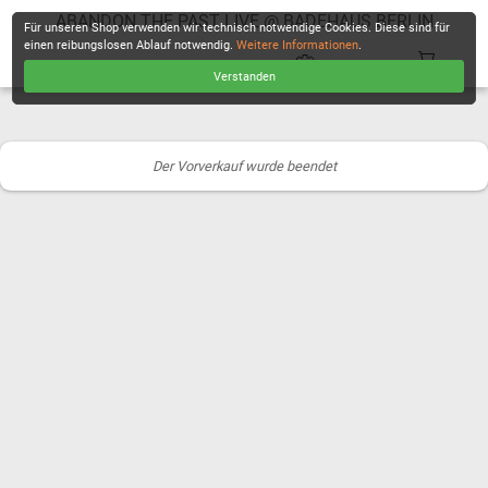
ABANDON THE PAST LIVE @ BADEHAUS BERLIN
Für unseren Shop verwenden wir technisch notwendige Cookies. Diese sind für
einen reibungslosen Ablauf notwendig.
Weitere Informationen
.
Verstanden
KASSE
Der Vorverkauf wurde beendet