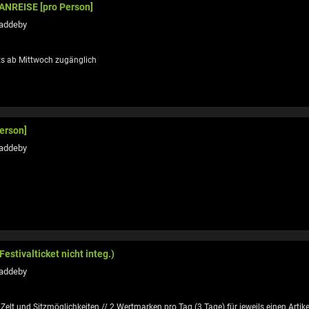
ANREISE [pro Person]
addeby
ts ab Mittwoch zugänglich
erson]
addeby
estivalticket nicht integ.)
addeby
 Zelt und Sitzmöglichkeiten // 2 Wertmarken pro Tag (3 Tage) für jeweils einen Artike