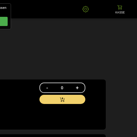
losen
KASSE