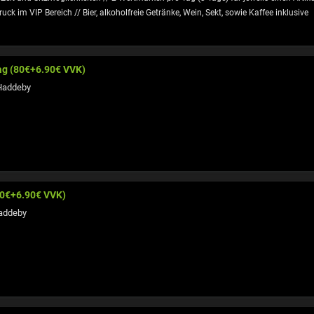
uck im VIP Bereich // Bier, alkoholfreie Getränke, Wein, Sekt, sowie Kaffee inklusive
ag (80€+6.90€ VVK)
Haddeby
80€+6.90€ VVK)
addeby