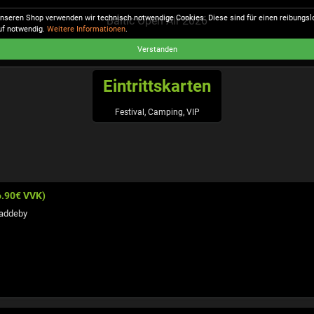
unseren Shop verwenden wir technisch notwendige Cookies. Diese sind für einen reibungs
Baltic Open Air 2026
uf notwendig.
Weitere Informationen
.
Verstanden
Eintrittskarten
Festival, Camping, VIP
6.90€ VVK)
addeby