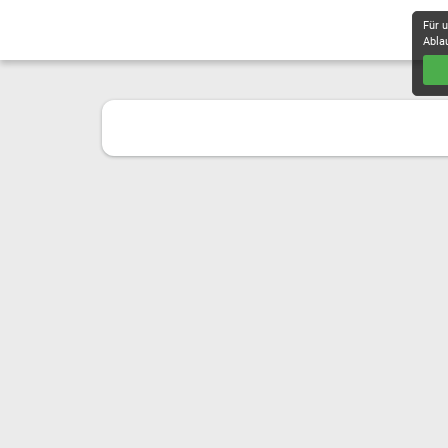
Für 
Abla