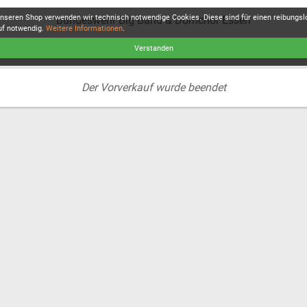
unseren Shop verwenden wir technisch notwendige Cookies. Diese sind für einen reibungs
Bundeswehr Big Band & Domchor Essen
uf notwendig.
Weitere Informationen
.
Verstanden
Der Vorverkauf wurde beendet