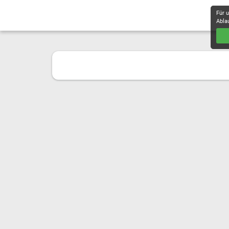
Für 
Abla