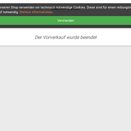
unseren Shop verwenden wir technisch notwendige Cookies. Diese sind für einen reibungs
Electro Circus
uf notwendig.
Weitere Informationen
.
Verstanden
Der Vorverkauf wurde beendet