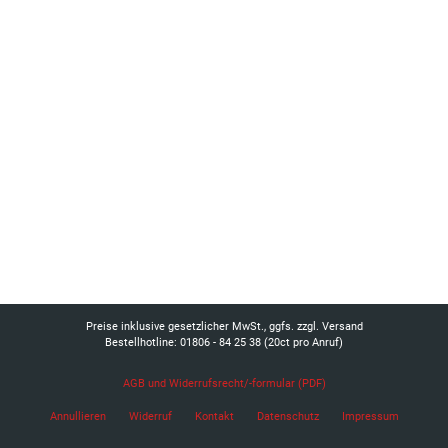
Preise inklusive gesetzlicher MwSt., ggfs. zzgl. Versand
Bestellhotline: 01806 - 84 25 38
(20ct pro Anruf)
AGB und Widerrufsrecht/-formular (PDF)
Annullieren
Widerruf
Kontakt
Datenschutz
Impressum