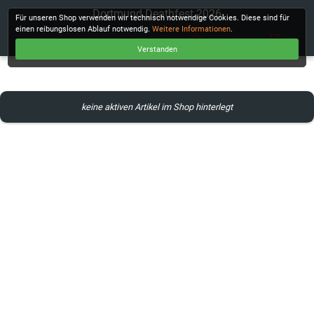
Dortmund Deathfest 2026
Für unseren Shop verwenden wir technisch notwendige Cookies. Diese sind für
einen reibungslosen Ablauf notwendig.
Weitere Informationen
.
Verstanden
KASSE
keine aktiven Artikel im Shop hinterlegt