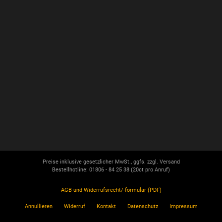
Preise inklusive gesetzlicher MwSt., ggfs. zzgl. Versand
Bestellhotline: 01806 - 84 25 38
(20ct pro Anruf)
AGB und Widerrufsrecht/-formular (PDF)
Annullieren
Widerruf
Kontakt
Datenschutz
Impressum