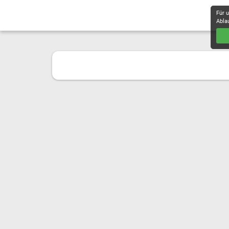
Für 
Abla