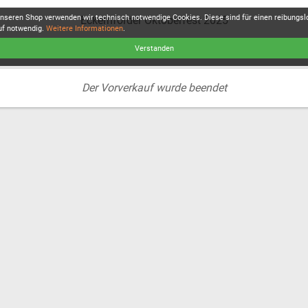
unseren Shop verwenden wir technisch notwendige Cookies. Diese sind für einen reibungs
Eckernförder Oktoberfest 2025
uf notwendig.
Weitere Informationen
.
Verstanden
Der Vorverkauf wurde beendet