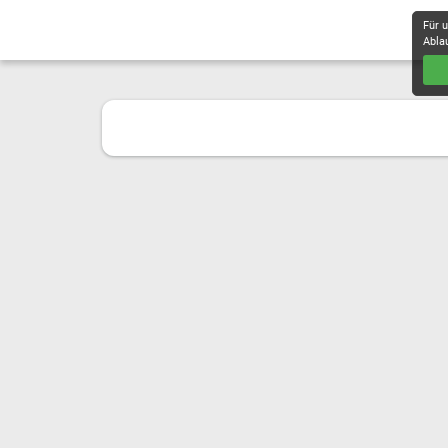
Für 
Abla