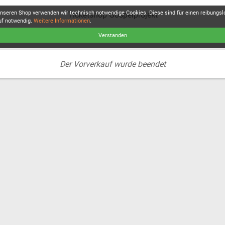
unseren Shop verwenden wir technisch notwendige Cookies. Diese sind für einen reibungs
Ticketshop Gospelprojekt
uf notwendig.
Weitere Informationen
.
Verstanden
Der Vorverkauf wurde beendet