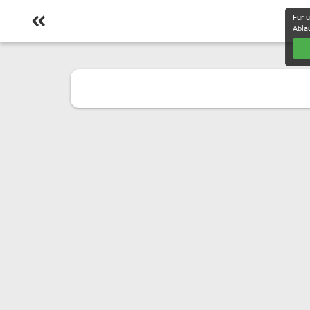
Für 
Abla