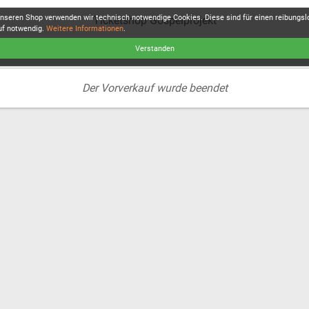
unseren Shop verwenden wir technisch notwendige Cookies. Diese sind für einen reibungs
Ticketshop Gospelprojekt
uf notwendig.
Weitere Informationen
.
Verstanden
Der Vorverkauf wurde beendet