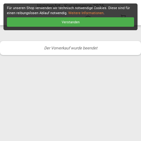
HolstenArt - Kunstmesse 2026
Für unseren Shop verwenden wir technisch notwendige Cookies. Diese sind für
einen reibungslosen Ablauf notwendig.
Weitere Informationen
.
Verstanden
KASSE
Der Vorverkauf wurde beendet