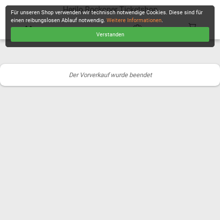
Herilo Rockoper Ticketshop
Für unseren Shop verwenden wir technisch notwendige Cookies. Diese sind für
einen reibungslosen Ablauf notwendig.
Weitere Informationen
.
Verstanden
KASSE
Der Vorverkauf wurde beendet