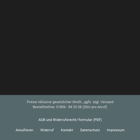
Preise inklusive gesetzlicher MwSt., ggfs. zzgl. Versand
Bestellhotline: 01806 - 84 25 38
(20ct pro Anruf)
AGB und Widerrufsrecht/-formular (PDF)
Annullieren
Widerruf
Kontakt
Datenschutz
Impressum