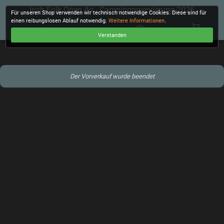
Irish Folk Open Air - Campingreservierung 2026
Für unseren Shop verwenden wir technisch notwendige Cookies. Diese sind für
einen reibungslosen Ablauf notwendig.
Weitere Informationen
.
Verstanden
KASSE
Der Vorverkauf wurde beendet