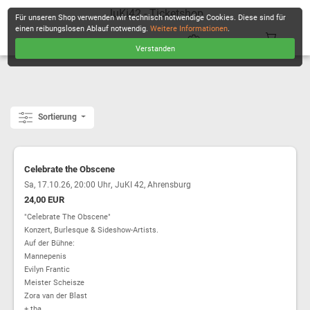
JuKi42 - Ticketshop
Für unseren Shop verwenden wir technisch notwendige Cookies. Diese sind für
einen reibungslosen Ablauf notwendig.
Weitere Informationen
.
Verstanden
KASSE
Sortierung
Celebrate the Obscene
,
Sa, 17.10.26, 20:00 Uhr
JuKI 42, Ahrensburg
24,00 EUR
"Celebrate The Obscene"
Konzert, Burlesque & Sideshow-Artists.
Auf der Bühne:
Mannepenis
Evilyn Frantic
Meister Scheisze
Zora van der Blast
+ tba.