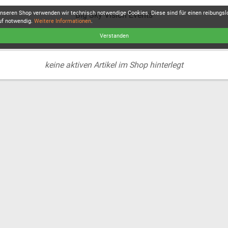
unseren Shop verwenden wir technisch notwendige Cookies. Diese sind für einen reibungs
Big Sky Vision Events
uf notwendig.
Weitere Informationen
.
Verstanden
keine aktiven Artikel im Shop hinterlegt