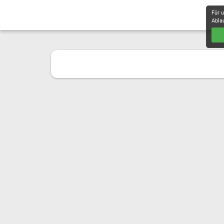
Für 
Abla