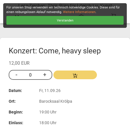
Lese-Zeichen: Thür. Büro für Literatur u. Kunst
Für unseren Shop verwenden wir technisch notwendige Cookies. Diese sind für
einen reibungslosen Ablauf notwendig.
Weitere Informationen
.
Verstanden
KASSE
Konzert: Come, heavy sleep
12,00 EUR
Datum:
Fr, 11.09.26
Ort:
Barocksaal Krölpa
Beginn:
19:00 Uhr
Einlass:
18:00 Uhr