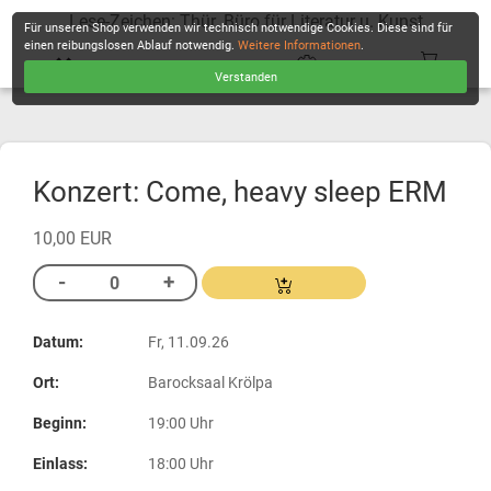
Lese-Zeichen: Thür. Büro für Literatur u. Kunst
Für unseren Shop verwenden wir technisch notwendige Cookies. Diese sind für
einen reibungslosen Ablauf notwendig.
Weitere Informationen
.
Verstanden
KASSE
Konzert: Come, heavy sleep ERM
10,00 EUR
Datum:
Fr, 11.09.26
Ort:
Barocksaal Krölpa
Beginn:
19:00 Uhr
Einlass:
18:00 Uhr