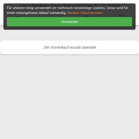
Lese-Zeichen: Thür. Büro für Literatur u. Kunst
Für unseren Shop verwenden wir technisch notwendige Cookies. Diese sind für
einen reibungslosen Ablauf notwendig.
Weitere Informationen
.
Verstanden
KASSE
Der Vorverkauf wurde beendet