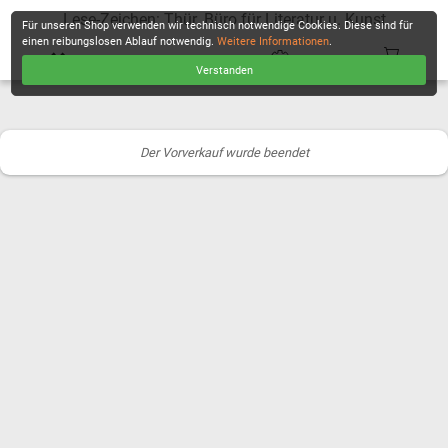
Lese-Zeichen: Thür. Büro für Literatur u. Kunst
Für unseren Shop verwenden wir technisch notwendige Cookies. Diese sind für
einen reibungslosen Ablauf notwendig.
Weitere Informationen
.
Verstanden
KASSE
Der Vorverkauf wurde beendet