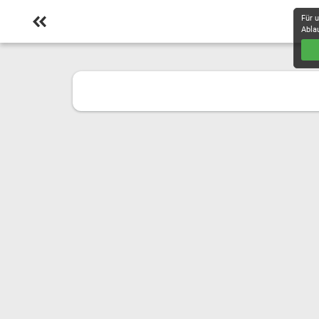
Für 
Abla