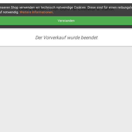
unseren Shop verwenden wir technisch notwendige Cookies. Diese sind für einen reibungs
Lese-Zeichen: Thür. Büro für Literatur u. Kunst
uf notwendig.
Weitere Informationen
.
Verstanden
Der Vorverkauf wurde beendet