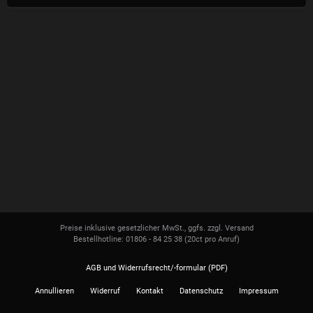
Preise inklusive gesetzlicher MwSt., ggfs. zzgl. Versand
Bestellhotline: 01806 - 84 25 38
(20ct pro Anruf)
AGB und Widerrufsrecht/-formular (PDF)
Annullieren
Widerruf
Kontakt
Datenschutz
Impressum