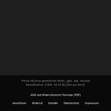
Preise inklusive gesetzlicher MwSt., ggfs. zzgl. Versand
Bestellhotline: 01806 - 84 25 38
(20ct pro Anruf)
AGB und Widerrufsrecht/-formular (PDF)
Annullieren
Widerruf
Kontakt
Datenschutz
Impressum