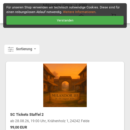
Milandor Orga - LARP
Für unseren Shop verwenden wir technisch notwendige Cookies. Diese sind für
einen reibungslosen Ablauf notwendig.
Weitere Informationen
.
Verstanden
KASSE
Sortierung
SC Tickets Staffel 2
,
ab 28.08.26, 19:00 Uhr
Krähenholz 1, 24242 Felde
99,00 EUR