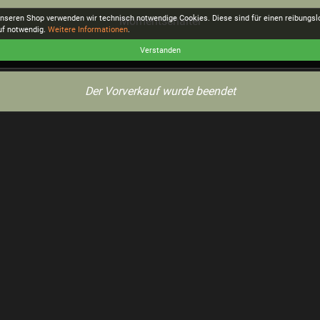
unseren Shop verwenden wir technisch notwendige Cookies. Diese sind für einen reibungs
Momentschalter
uf notwendig.
Weitere Informationen
.
Verstanden
Der Vorverkauf wurde beendet