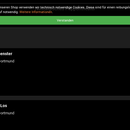
unseren Shop verwenden wir technisch notwendige Cookies. Diese sind für einen reibungs
Nostalgisches Puppentheater
uf notwendig.
Weitere Informationen
.
Verstanden
penster
ortmund
 Los
ortmund