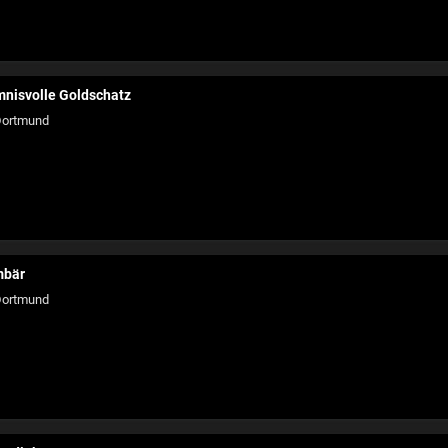
mnisvolle Goldschatz
ortmund
mbär
ortmund