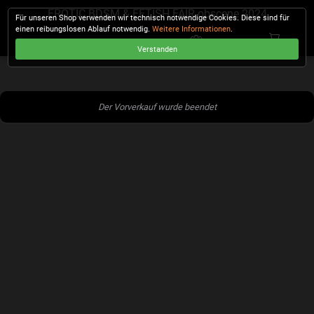
EROTIC BDSM & FETISH FAIR obscene 2024
Für unseren Shop verwenden wir technisch notwendige Cookies. Diese sind für
einen reibungslosen Ablauf notwendig.
Weitere Informationen
.
Verstanden
KASSE
Der Vorverkauf wurde beendet