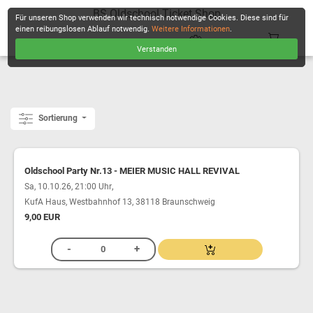
BS Oldschool Ticket Shop
Für unseren Shop verwenden wir technisch notwendige Cookies. Diese sind für
einen reibungslosen Ablauf notwendig.
Weitere Informationen
.
Verstanden
KASSE
Sortierung
Oldschool Party Nr.13 - MEIER MUSIC HALL REVIVAL
,
Sa, 10.10.26, 21:00 Uhr
KufA Haus, Westbahnhof 13, 38118 Braunschweig
9,00 EUR