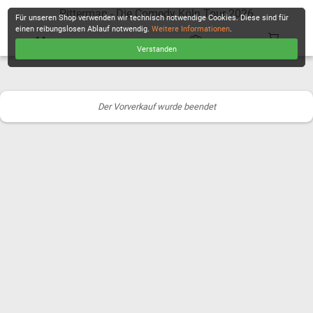
Pitterman - Die Comedy Köln Tour 2026
Für unseren Shop verwenden wir technisch notwendige Cookies. Diese sind für
einen reibungslosen Ablauf notwendig.
Weitere Informationen
.
Verstanden
KASSE
Der Vorverkauf wurde beendet