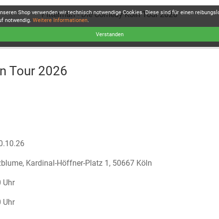
unseren Shop verwenden wir technisch notwendige Cookies. Diese sind für einen reibungs
Pitterman - Die Comedy Köln Tour 2026
uf notwendig.
Weitere Informationen
.
Verstanden
ln Tour 2026
0.10.26
blume, Kardinal-Höffner-Platz 1, 50667 Köln
 Uhr
 Uhr