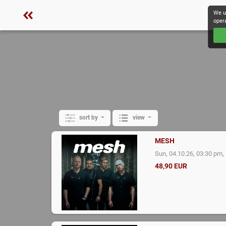
We u
oper
sort by
view
MESH
,
Sun, 04.10.26, 03:30 pm
48,90 EUR