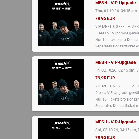
MESH - VIP-Upgrade
,
Thu, 01.10.26, 04:15 pm
79,95 EUR
VIP MEET & GREET – ME
Dieses VIP-Upgrade gewähr
Nur 15 Tickets pro Konzert
Separates Konzertticket er
MESH - VIP-Upgrade
,
Fri, 02.10.26, 02:45 pm
B
79,95 EUR
VIP MEET & GREET – ME
Dieses VIP-Upgrade gewähr
Nur 15 Tickets pro Konzert
Separates Konzertticket er
MESH - VIP-Upgrade
,
Sat, 03.10.26, 04:15 pm
79,95 EUR