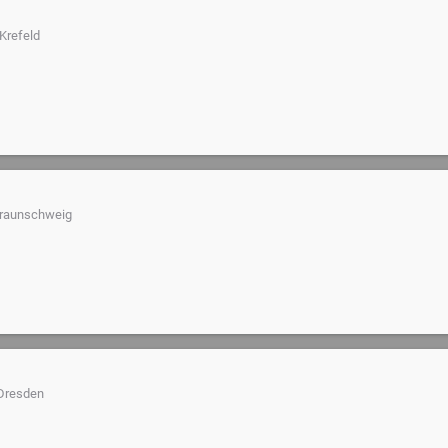
Krefeld
raunschweig
Dresden