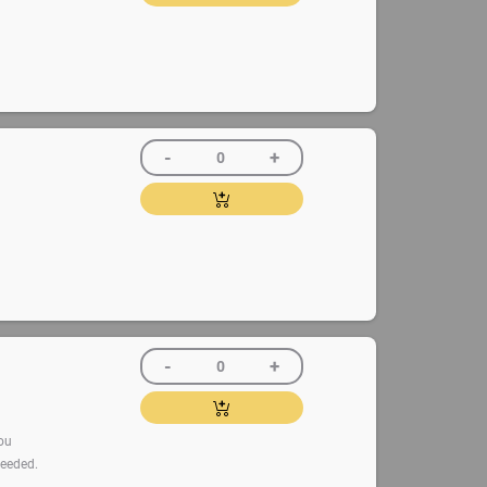
ou
needed.