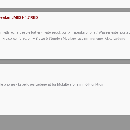
eaker „MESH“ // RED
 with rechargeable battery, waterproof, built-in speakerphone / Wasserfester, portab
t Freisprechfunktion – Bis zu 5 Stunden Musikgenuss mit nur einer Akku-Ladung
e phones - kabelloses Ladegerät für Mobiltelefone mit QI-Funktion