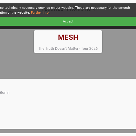
se technically necessary cookies on our website. These are necessary for the smooth
PLUSWELT PROMOTION
ation of the website.
Further info
.
Accept
MESH
The Truth Doesn't Matter - Tour 2026
Berlin