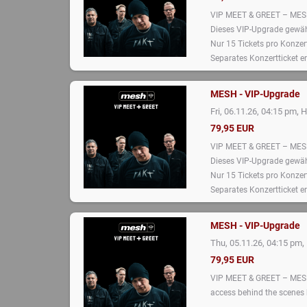
VIP MEET & GREET – ME
Dieses VIP-Upgrade gewähr
Nur 15 Tickets pro Konzert
Separates Konzertticket er
MESH - VIP-Upgrade
,
Fri, 06.11.26, 04:15 pm
H
79,95 EUR
VIP MEET & GREET – ME
Dieses VIP-Upgrade gewähr
Nur 15 Tickets pro Konzert
Separates Konzertticket er
MESH - VIP-Upgrade
,
Thu, 05.11.26, 04:15 pm
79,95 EUR
VIP MEET & GREET – MESH 
access behind the scenes b