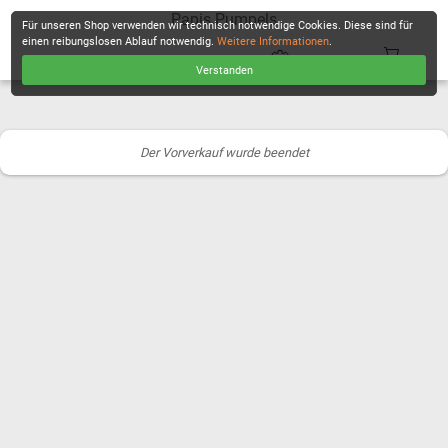
Papis Pumpels
Für unseren Shop verwenden wir technisch notwendige Cookies. Diese sind für
einen reibungslosen Ablauf notwendig.
Weitere Informationen
.
Verstanden
KASSE
Der Vorverkauf wurde beendet