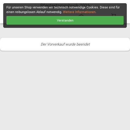
Pferdestammbuch 2026
Für unseren Shop verwenden wir technisch notwendige Cookies. Diese sind für
einen reibungslosen Ablauf notwendig.
Weitere Informationen
.
Verstanden
KASSE
Der Vorverkauf wurde beendet