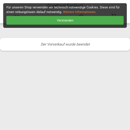
Querbeat Festival
Für unseren Shop verwenden wir technisch notwendige Cookies. Diese sind für
einen reibungslosen Ablauf notwendig.
Weitere Informationen
.
Verstanden
KASSE
Der Vorverkauf wurde beendet