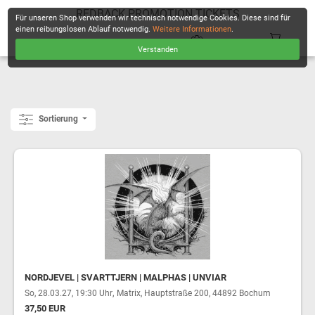
REDBACK PROMOTION TICKETS
Für unseren Shop verwenden wir technisch notwendige Cookies. Diese sind für
einen reibungslosen Ablauf notwendig.
Weitere Informationen
.
Verstanden
KASSE
Sortierung
NORDJEVEL | SVARTTJERN | MALPHAS | UNVIAR
,
So, 28.03.27, 19:30 Uhr
Matrix, Hauptstraße 200, 44892 Bochum
37,50 EUR