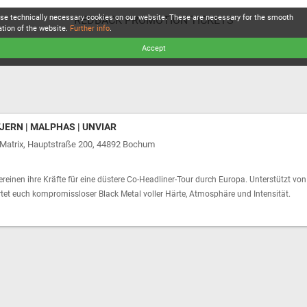
se technically necessary cookies on our website. These are necessary for the smooth
REDBACK PROMOTION TICKETS
ation of the website.
Further info
.
Accept
JERN | MALPHAS | UNVIAR
Matrix, Hauptstraße 200, 44892 Bochum
ereinen ihre Kräfte für eine düstere Co-Headliner-Tour durch Europa. Unterstützt von
et euch kompromissloser Black Metal voller Härte, Atmosphäre und Intensität.