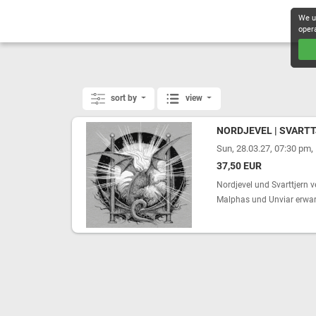
We u
oper
sort by
view
NORDJEVEL | SVARTT
,
Sun, 28.03.27, 07:30 pm
37,50 EUR
Nordjevel und Svarttjern v
Malphas und Unviar erwart