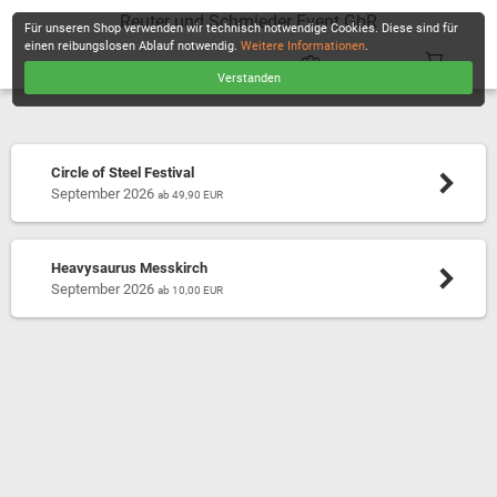
Reuter und Schmieder Event GbR
Für unseren Shop verwenden wir technisch notwendige Cookies. Diese sind für
einen reibungslosen Ablauf notwendig.
Weitere Informationen
.
Verstanden
KASSE
Circle of Steel Festival
September 2026
ab 49,90 EUR
Heavysaurus Messkirch
September 2026
ab 10,00 EUR