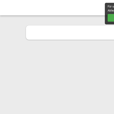
Für 
Abla