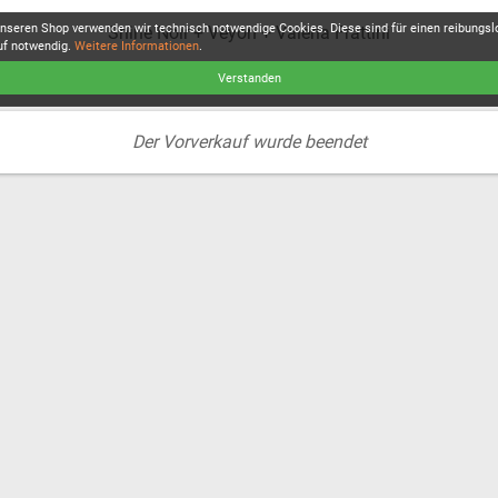
unseren Shop verwenden wir technisch notwendige Cookies. Diese sind für einen reibungs
Shine Noir + Veyon + Valeria Frattini
uf notwendig.
Weitere Informationen
.
Verstanden
Der Vorverkauf wurde beendet