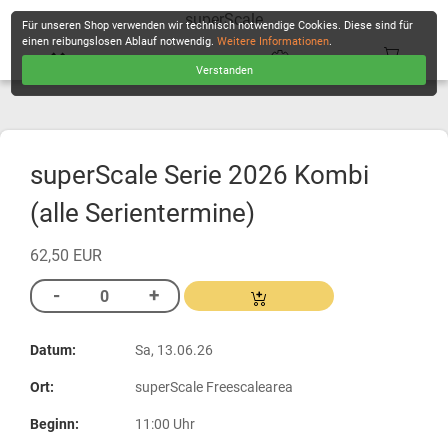
superScale
Für unseren Shop verwenden wir technisch notwendige Cookies. Diese sind für
einen reibungslosen Ablauf notwendig.
Weitere Informationen
.
Verstanden
KASSE
superScale Serie 2026 Kombi
(alle Serientermine)
62,50 EUR
Datum:
Sa, 13.06.26
Ort:
superScale Freescalearea
Beginn:
11:00 Uhr