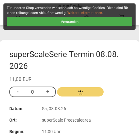
superScale
Für unseren Shop verwenden wir technisch notwendige Cookies. Diese sind für
einen reibungslosen Ablauf notwendig.
Weitere Informationen
.
Verstanden
KASSE
superScaleSerie Termin 08.08.
2026
11,00 EUR
Datum:
Sa, 08.08.26
Ort:
superScale Freescalearea
Beginn:
11:00 Uhr