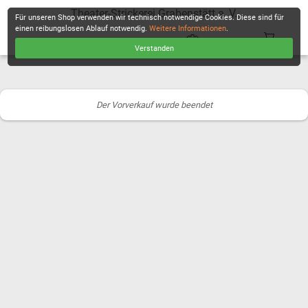
Theater-Strickerei Grabenstätt e. V.
Für unseren Shop verwenden wir technisch notwendige Cookies. Diese sind für
einen reibungslosen Ablauf notwendig.
Weitere Informationen
.
Verstanden
KASSE
Der Vorverkauf wurde beendet