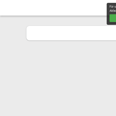
Für 
Abla