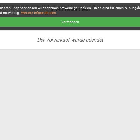
unseren Shop verwenden wir technisch notwendige Cookies. Diese sind für einen reibungs
S.V-Entertainment
uf notwendig.
Weitere Informationen
.
Verstanden
Der Vorverkauf wurde beendet