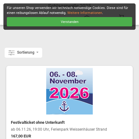
Schlagerwelle 2025
Für unseren Shop verwenden wir technisch notwendige Cookies. Diese sind für
einen reibungslosen Ablauf notwendig.
Weitere Informationen
.
Verstanden
KASSE
Sortierung
Festivalticket ohne Unterkunft
,
ab 06.11.26, 19:00 Uhr
Ferienpark Weissenhäuser Strand
167,00 EUR