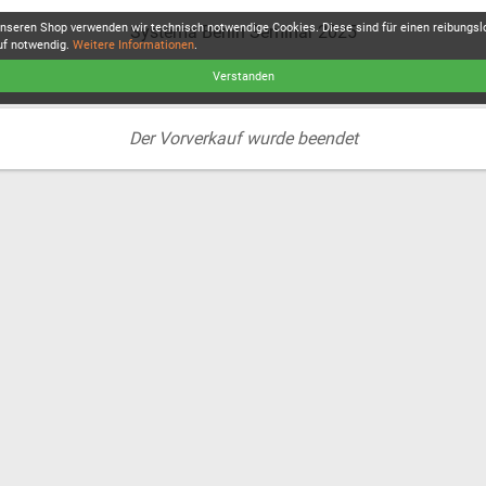
unseren Shop verwenden wir technisch notwendige Cookies. Diese sind für einen reibungs
Systema Berlin Seminar 2025
uf notwendig.
Weitere Informationen
.
Verstanden
Der Vorverkauf wurde beendet