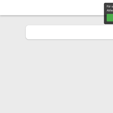
Für 
Abla