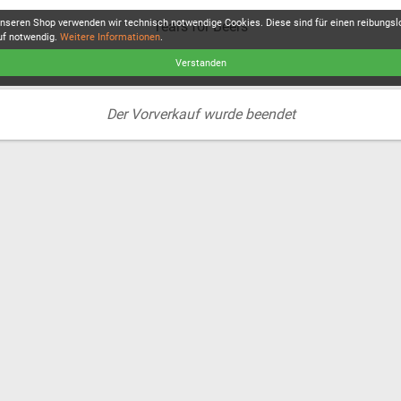
unseren Shop verwenden wir technisch notwendige Cookies. Diese sind für einen reibungs
Tears for Beers
uf notwendig.
Weitere Informationen
.
Verstanden
Der Vorverkauf wurde beendet