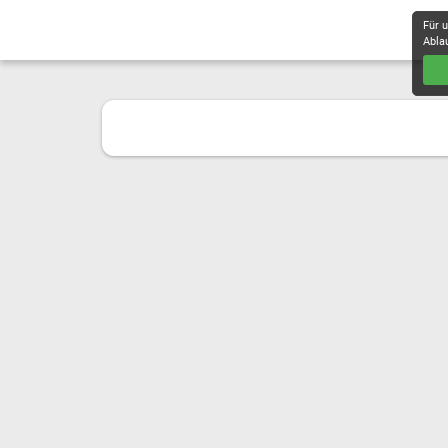
Für 
Abla