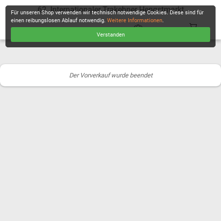
62. Internationaler Trakehner Hengstmarkt
Für unseren Shop verwenden wir technisch notwendige Cookies. Diese sind für
einen reibungslosen Ablauf notwendig.
Weitere Informationen
.
Verstanden
KASSE
Der Vorverkauf wurde beendet