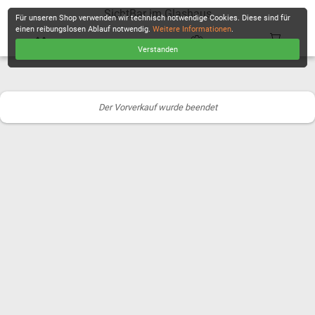
SichtBar im Glashaus
Für unseren Shop verwenden wir technisch notwendige Cookies. Diese sind für
einen reibungslosen Ablauf notwendig.
Weitere Informationen
.
Verstanden
KASSE
Der Vorverkauf wurde beendet