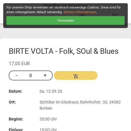
SichtBar im Glashaus
Für unseren Shop verwenden wir technisch notwendige Cookies. Diese sind für
einen reibungslosen Ablauf notwendig.
Weitere Informationen
.
Verstanden
KASSE
BIRTE VOLTA - Folk, SOul & Blues
17,00 EUR
Datum:
Sa, 12.09.26
Ort:
SichtBar im Glashaus, Bahnhofstr. 32, 34582
Borken
Beginn:
20:00 Uhr
Einlass:
19:00 Uhr