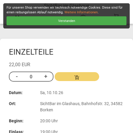
SichtBar im Glashaus
Für unseren Shop verwenden wir technisch notwendige Cookies. Diese sind für
einen reibungslosen Ablauf notwendig.
Weitere Informationen
.
Verstanden
KASSE
EINZELTEILE
22,00 EUR
Datum:
Sa, 10.10.26
Ort:
SichtBar im Glashaus, Bahnhofstr. 32, 34582
Borken
Beginn:
20:00 Uhr
Einlass:
19:00 Uhr